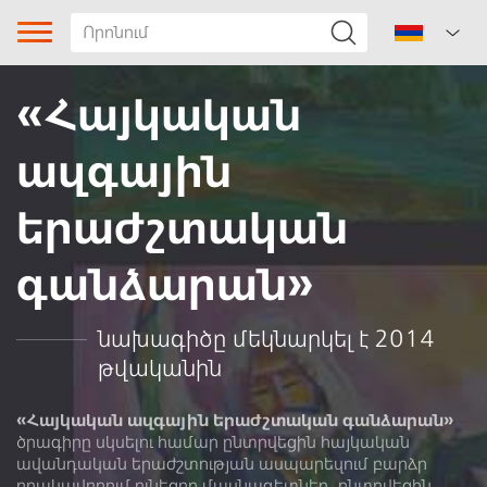
«Հայկական
ազգային
երաժշտական
գանձարան»
Երգի տիպը
Ժանր
նախագիծը մեկնարկել է 2014
թվականին
Ենթաժանր
Տարածաշրջան
«Հայկական ազգային երաժշտական գանձարան»
ծրագիրը սկսելու համար ընտրվեցին հայկական
ավանդական երաժշտության ասպարեզում բարձր
Հեղինակ
որակավորում ունեցող մասնագետներ, ընտրվեցին