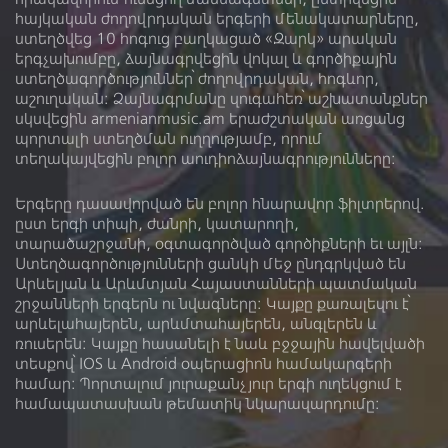
հայկական ժողովրդական երգերի մենակատարները,
Կատարող
ստեղծվեց 10 հոգուց բաղկացած «Զարկ» արական
երգչախումբը, ձայնագրվեցին վոկալ և գործիքային
Գործիք
ստեղծագործություններ՝ ժողովրդական, հոգևոր,
աշուղական: Ձայնագրմանը զուգահեռ՝ աշխատանքներ
սկսվեցին armenianmusic.am երաժշտական առցանց
պորտալի ստեղծման ուղղությամբ, որում
տեղակայվեցին բոլոր աուդիոձայնագրությունները:
Երգերը դասավորված են բոլոր հնարավոր ֆիլտրերով.
Ձայնադարան
Տեսադարան
ըստ երգի տիպի, ժանրի, կատարողի,
Մեր մասին
Գրադարան
տարածաշրջանի, օգտագործված գործիքների եւ այլն:
Ստեղծագործությունների ցանկի մեջ ընդգրկված են
Լիցենզիա
Արևելյան և Արևմտյան Հայաստանների պատմական
շրջանների երգերն ու նվագները: Կայքը քառալեզու է՝
արևելահայերեն, արևմտահայերեն, անգլերեն և
ռուսերեն։ Կայքը հասանելի է նաև բջջային հավելվածի
տեսքով՝ IOS և Android օպերացիոն համակարգերի
համար: Պորտալում յուրաքանչյուր երգի ուղեկցում է
համապատասխան թեմատիկ նկարազարդումը: