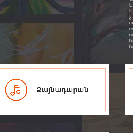
Ս
Ա
շ
ա
ռ
տ
հ
հ
Ձայնադարան