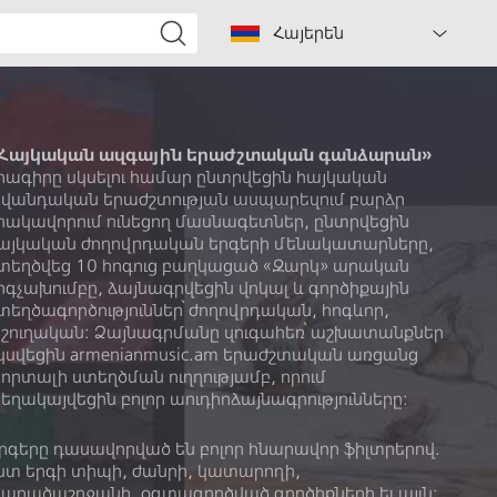
Հայերեն
Հայկական ազգային երաժշտական գանձարան»
րագիրը սկսելու համար ընտրվեցին հայկական
վանդական երաժշտության ասպարեզում բարձր
րակավորում ունեցող մասնագետներ, ընտրվեցին
այկական ժողովրդական երգերի մենակատարները,
տեղծվեց 10 հոգուց բաղկացած «Զարկ» արական
րգչախումբը, ձայնագրվեցին վոկալ և գործիքային
տեղծագործություններ՝ ժողովրդական, հոգևոր,
շուղական: Ձայնագրմանը զուգահեռ՝ աշխատանքներ
կսվեցին armenianmusic.am երաժշտական առցանց
որտալի ստեղծման ուղղությամբ, որում
եղակայվեցին բոլոր աուդիոձայնագրությունները:
րգերը դասավորված են բոլոր հնարավոր ֆիլտրերով.
ստ երգի տիպի, ժանրի, կատարողի,
արածաշրջանի, օգտագործված գործիքների եւ այլն: