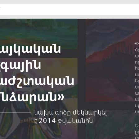
այկական
«
ծ
ա
գային
ո
հ
ս
աժշտական
ե
ս
նձարան»
ա
ս
պ
նախագիծը մեկնարկել
տ
է 2014 թվականին
Ե
ը
տ