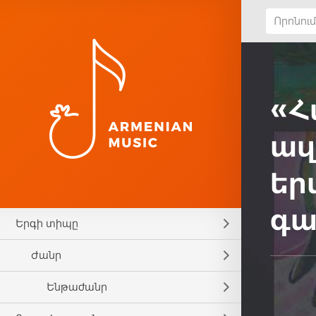
«Հ
ազ
եր
գա
Երգի տիպը
Ժանր
Ենթաժանր