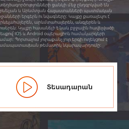
տեղծագործությունների ցանկի մեջ ընդգրկված են
րևելյան և Արևմտյան Հայաստանների պատմական
րջանների երգերն ու նվագները: Կայքը քառալեզու է՝
րևելահայերեն, արևմտահայերեն, անգլերեն և
ուսերեն։ Կայքը հասանելի է նաև բջջային հավելվածի
եսքով՝ IOS և Android օպերացիոն համակարգերի
ամար: Պորտալում յուրաքանչյուր երգի ուղեկցում է
ամապատասխան թեմատիկ նկարազարդումը:
Տեսադարան