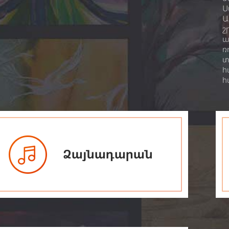
Ս
Ա
շ
ա
ռ
տ
հ
հ
Ձայնադարան