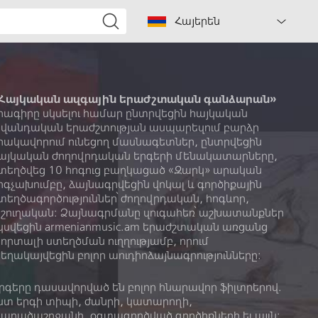
Հայերեն
Հայկական ազգային երաժշտական գանձարան»
րագիրը սկսելու համար ընտրվեցին հայկական
վանդական երաժշտության ասպարեզում բարձր
րակավորում ունեցող մասնագետներ, ընտրվեցին
այկական ժողովրդական երգերի մենակատարները,
տեղծվեց 10 հոգուց բաղկացած «Զարկ» արական
րգչախումբը, ձայնագրվեցին վոկալ և գործիքային
տեղծագործություններ՝ ժողովրդական, հոգևոր,
շուղական: Ձայնագրմանը զուգահեռ՝ աշխատանքներ
կսվեցին armenianmusic.am երաժշտական առցանց
որտալի ստեղծման ուղղությամբ, որում
եղակայվեցին բոլոր աուդիոձայնագրությունները:
րգերը դասավորված են բոլոր հնարավոր ֆիլտրերով.
ստ երգի տիպի, ժանրի, կատարողի,
արածաշրջանի, օգտագործված գործիքների եւ այլն: