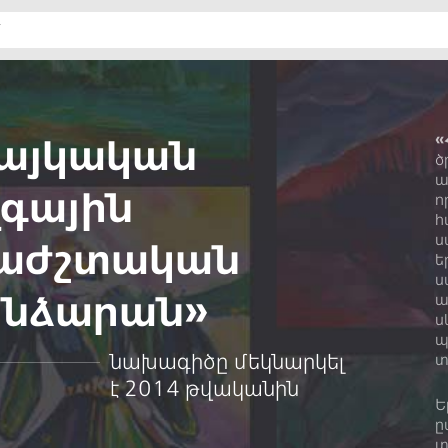
այկական
«
ծ
ա
գային
ո
հ
ս
աժշտական
ե
ս
նձարան»
ա
ս
պ
նախագիծը մեկնարկել
տ
է 2014 թվականին
Ե
ը
տ