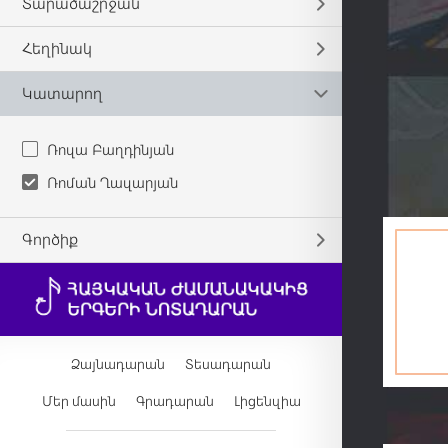
Տարածաշրջան
Հեղինակ
Կատարող
Ռոզա Բաղդինյան
Ռոման Ղազարյան
Գործիք
Ձայնադարան
Տեսադարան
Մեր մասին
Գրադարան
Լիցենզիա