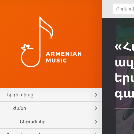
«Հ
ազ
եր
գա
Երգի տիպը
Ժանր
Ենթաժանր