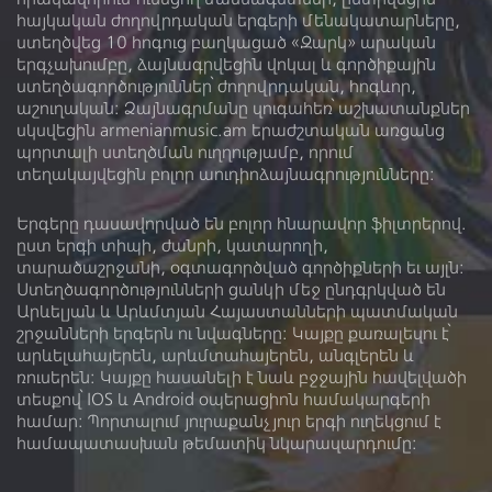
հայկական ժողովրդական երգերի մենակատարները,
Տարածաշրջան
ստեղծվեց 10 հոգուց բաղկացած «Զարկ» արական
երգչախումբը, ձայնագրվեցին վոկալ և գործիքային
Հեղինակ
ստեղծագործություններ՝ ժողովրդական, հոգևոր,
աշուղական: Ձայնագրմանը զուգահեռ՝ աշխատանքներ
Կատարող
սկսվեցին armenianmusic.am երաժշտական առցանց
պորտալի ստեղծման ուղղությամբ, որում
Գործիք
տեղակայվեցին բոլոր աուդիոձայնագրությունները:
Երգերը դասավորված են բոլոր հնարավոր ֆիլտրերով.
ըստ երգի տիպի, ժանրի, կատարողի,
տարածաշրջանի, օգտագործված գործիքների եւ այլն:
Ստեղծագործությունների ցանկի մեջ ընդգրկված են
Ձայնադարան
Տեսադարան
Արևելյան և Արևմտյան Հայաստանների պատմական
շրջանների երգերն ու նվագները: Կայքը քառալեզու է՝
Մեր մասին
Գրադարան
արևելահայերեն, արևմտահայերեն, անգլերեն և
ռուսերեն։ Կայքը հասանելի է նաև բջջային հավելվածի
Լիցենզիա
տեսքով՝ IOS և Android օպերացիոն համակարգերի
համար: Պորտալում յուրաքանչյուր երգի ուղեկցում է
համապատասխան թեմատիկ նկարազարդումը: