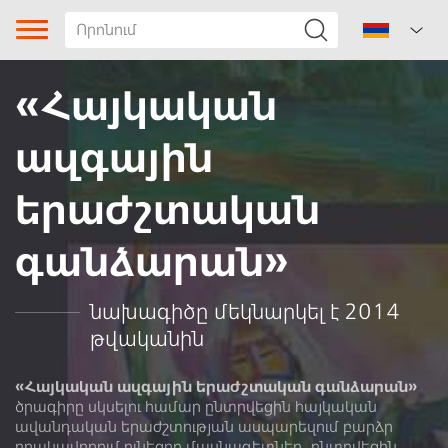
«Հայկական
ազգային
երաժշտական
գանձարան»
Երգի տիպը
Ժանր
նախագիծը մեկնարկել է 2014
թվականին
Ենթաժանր
«Հայկական ազգային երաժշտական գանձարան»
Դաշտային
ծրագիրը սկսելու համար ընտրվեցին հայկական
աշխատանքային երգ
ավանդական երաժշտության ասպարեզում բարձր
որակավորում ունեցող մասնագետներ, ընտրվեցին