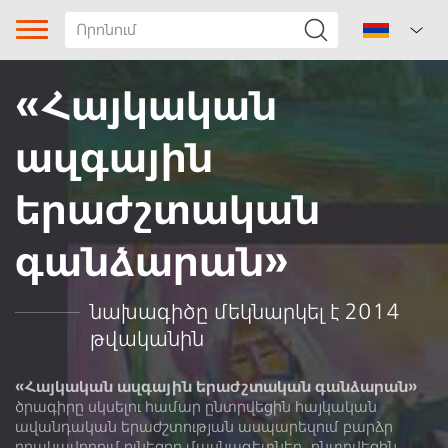
«Հայկական
ազգային
երաժշտական
գանձարան»
Երգի տիպը
Ժանր
նախագիծը մեկնարկել է 2014
թվականին
Ենթաժանր
«Հայկական ազգային երաժշտական գանձարան»
Վիճակի երգ
ծրագիրը սկսելու համար ընտրվեցին հայկական
ավանդական երաժշտության ասպարեզում բարձր
որակավորում ունեցող մասնագետներ, ընտրվեցին