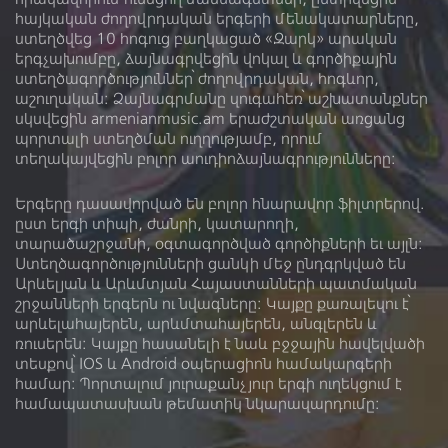
Տարածաշրջան
հայկական ժողովրդական երգերի մենակատարները,
ստեղծվեց 10 հոգուց բաղկացած «Զարկ» արական
Հեղինակ
երգչախումբը, ձայնագրվեցին վոկալ և գործիքային
ստեղծագործություններ՝ ժողովրդական, հոգևոր,
Կատարող
աշուղական: Ձայնագրմանը զուգահեռ՝ աշխատանքներ
սկսվեցին armenianmusic.am երաժշտական առցանց
պորտալի ստեղծման ուղղությամբ, որում
Գործիք
տեղակայվեցին բոլոր աուդիոձայնագրությունները:
Երգերը դասավորված են բոլոր հնարավոր ֆիլտրերով.
ըստ երգի տիպի, ժանրի, կատարողի,
տարածաշրջանի, օգտագործված գործիքների եւ այլն:
Ձայնադարան
Տեսադարան
Ստեղծագործությունների ցանկի մեջ ընդգրկված են
Արևելյան և Արևմտյան Հայաստանների պատմական
Մեր մասին
Գրադարան
շրջանների երգերն ու նվագները: Կայքը քառալեզու է՝
արևելահայերեն, արևմտահայերեն, անգլերեն և
Լիցենզիա
ռուսերեն։ Կայքը հասանելի է նաև բջջային հավելվածի
տեսքով՝ IOS և Android օպերացիոն համակարգերի
համար: Պորտալում յուրաքանչյուր երգի ուղեկցում է
համապատասխան թեմատիկ նկարազարդումը: