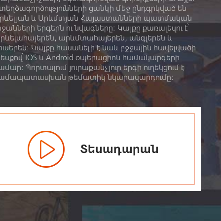
տեղծագործությունների ցանկի մեջ ընդգրկված են
րևելյան և Արևմտյան Հայաստանների պատմական
րջանների երգերն ու նվագները: Կայքը քառալեզու է՝
րևելահայերեն, արևմտահայերեն, անգլերեն և
ուսերեն։ Կայքը հասանելի է նաև բջջային հավելվածի
եսքով՝ IOS և Android օպերացիոն համակարգերի
ամար: Պորտալում յուրաքանչյուր երգի ուղեկցում է
ամապատասխան թեմատիկ նկարազարդումը:
Տեսադարան