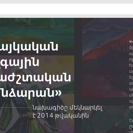
այկական
«
ծ
ա
գային
ո
հ
ս
աժշտական
ե
ս
նձարան»
ա
ս
պ
նախագիծը մեկնարկել
տ
է 2014 թվականին
Ե
ը
տ