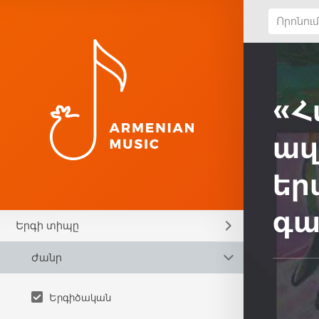
«Հ
ազ
եր
գա
Երգի տիպը
Ժանր
Երգիծական