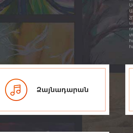
Ս
Ա
շ
ա
ռ
տ
հ
հ
Ձայնադարան