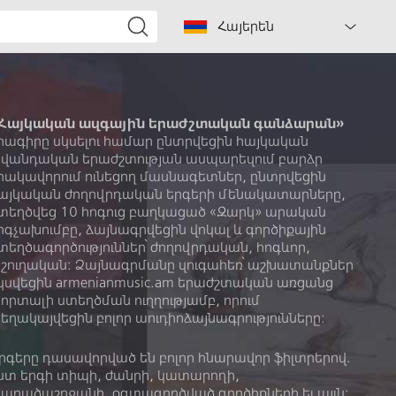
Հայերեն
Հայկական ազգային երաժշտական գանձարան»
րագիրը սկսելու համար ընտրվեցին հայկական
վանդական երաժշտության ասպարեզում բարձր
րակավորում ունեցող մասնագետներ, ընտրվեցին
այկական ժողովրդական երգերի մենակատարները,
տեղծվեց 10 հոգուց բաղկացած «Զարկ» արական
րգչախումբը, ձայնագրվեցին վոկալ և գործիքային
տեղծագործություններ՝ ժողովրդական, հոգևոր,
շուղական: Ձայնագրմանը զուգահեռ՝ աշխատանքներ
կսվեցին armenianmusic.am երաժշտական առցանց
որտալի ստեղծման ուղղությամբ, որում
եղակայվեցին բոլոր աուդիոձայնագրությունները:
րգերը դասավորված են բոլոր հնարավոր ֆիլտրերով.
ստ երգի տիպի, ժանրի, կատարողի,
արածաշրջանի, օգտագործված գործիքների եւ այլն: