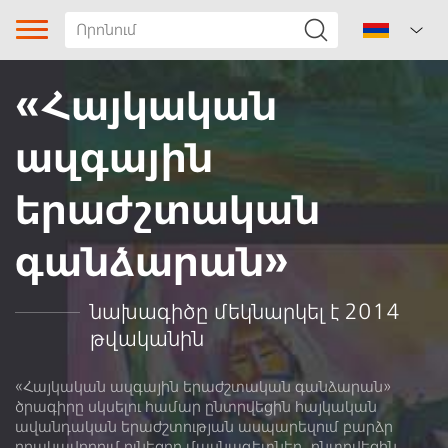
«Հայկական
ազգային
երաժշտական
գանձարան»
Երգի տիպը
Ժանր
նախագիծը մեկնարկել է 2014
թվականին
Երգիծական
«Հայկական ազգային երաժշտական գանձարան»
ծրագիրը սկսելու համար ընտրվեցին հայկական
Ենթաժանր
ավանդական երաժշտության ասպարեզում բարձր
որակավորում ունեցող մասնագետներ, ընտրվեցին