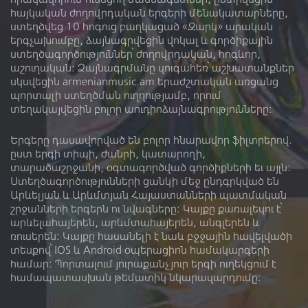
Տարածաշրջան
հայկական ժողովրդական երգերի մենակատարները,
ստեղծվեց 10 հոգուց բաղկացած «Զարկ» արական
Հեղինակ
երգչախումբը, ձայնագրվեցին վոկալ և գործիքային
ստեղծագործություններ՝ ժողովրդական, հոգևոր,
Կատարող
աշուղական: Ձայնագրմանը զուգահեռ՝ աշխատանքներ
սկսվեցին armenianmusic.am երաժշտական առցանց
պորտալի ստեղծման ուղղությամբ, որում
Նուագարան
տեղակայվեցին բոլոր աուդիոձայնագրությունները:
Երգերը դասավորված են բոլոր հնարավոր ֆիլտրերով.
ըստ երգի տիպի, ժանրի, կատարողի,
տարածաշրջանի, օգտագործված գործիքների եւ այլն:
Ձայնադարան
Տեսադարան
Ստեղծագործությունների ցանկի մեջ ընդգրկված են
Արևելյան և Արևմտյան Հայաստանների պատմական
Մեր մասին
Գրադարան
շրջանների երգերն ու նվագները: Կայքը քառալեզու է՝
արևելահայերեն, արևմտահայերեն, անգլերեն և
Լիցենզիա
ռուսերեն։ Կայքը հասանելի է նաև բջջային հավելվածի
տեսքով՝ IOS և Android օպերացիոն համակարգերի
համար: Պորտալում յուրաքանչյուր երգի ուղեկցում է
համապատասխան թեմատիկ նկարազարդումը: