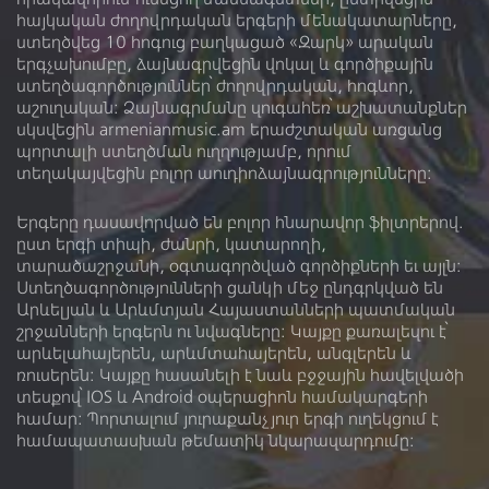
հայկական ժողովրդական երգերի մենակատարները,
Աշոտ, 1907-1989
ստեղծվեց 10 հոգուց բաղկացած «Զարկ» արական
երգչախումբը, ձայնագրվեցին վոկալ և գործիքային
ստեղծագործություններ՝ ժողովրդական, հոգևոր,
Կատարող
աշուղական: Ձայնագրմանը զուգահեռ՝ աշխատանքներ
սկսվեցին armenianmusic.am երաժշտական առցանց
պորտալի ստեղծման ուղղությամբ, որում
Նուագարան
տեղակայվեցին բոլոր աուդիոձայնագրությունները:
Երգերը դասավորված են բոլոր հնարավոր ֆիլտրերով.
ըստ երգի տիպի, ժանրի, կատարողի,
տարածաշրջանի, օգտագործված գործիքների եւ այլն:
Ձայնադարան
Տեսադարան
Ստեղծագործությունների ցանկի մեջ ընդգրկված են
Արևելյան և Արևմտյան Հայաստանների պատմական
Մեր մասին
Գրադարան
շրջանների երգերն ու նվագները: Կայքը քառալեզու է՝
արևելահայերեն, արևմտահայերեն, անգլերեն և
Լիցենզիա
ռուսերեն։ Կայքը հասանելի է նաև բջջային հավելվածի
տեսքով՝ IOS և Android օպերացիոն համակարգերի
համար: Պորտալում յուրաքանչյուր երգի ուղեկցում է
համապատասխան թեմատիկ նկարազարդումը: