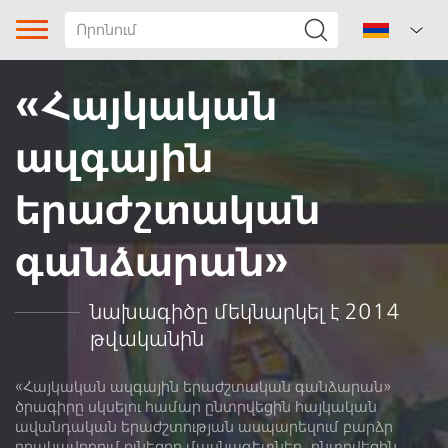
«Հայկական
ազգային
երաժշտական
գանձարան»
Երգի տիպը
Ժանր
նախագիծը մեկնարկել է 2014
թվականին
Ենթաժանր
Տարածաշրջան
«Հայկական ազգային երաժշտական գանձարան»
ծրագիրը սկսելու համար ընտրվեցին հայկական
ավանդական երաժշտության ասպարեզում բարձր
Հեղինակ
որակավորում ունեցող մասնագետներ, ընտրվեցին