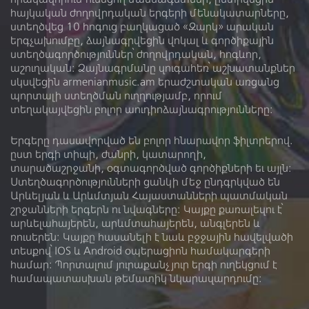
հայկական ժողովրդական երգերի մենակատարները,
Կատարող
ստեղծվեց 10 հոգուց բաղկացած «Զարկ» արական
երգչախումբը, ձայնագրվեցին վոկալ և գործիքային
Նուագարան
ստեղծագործություններ՝ ժողովրդական, հոգևոր,
աշուղական: Ձայնագրմանը զուգահեռ՝ աշխատանքներ
սկսվեցին armenianmusic.am երաժշտական առցանց
պորտալի ստեղծման ուղղությամբ, որում
տեղակայվեցին բոլոր աուդիոձայնագրությունները:
Երգերը դասավորված են բոլոր հնարավոր ֆիլտրերով.
Ձայնադարան
Տեսադարան
ըստ երգի տիպի, ժանրի, կատարողի,
Մեր մասին
Գրադարան
տարածաշրջանի, օգտագործված գործիքների եւ այլն:
Ստեղծագործությունների ցանկի մեջ ընդգրկված են
Լիցենզիա
Արևելյան և Արևմտյան Հայաստանների պատմական
շրջանների երգերն ու նվագները: Կայքը քառալեզու է՝
արևելահայերեն, արևմտահայերեն, անգլերեն և
ռուսերեն։ Կայքը հասանելի է նաև բջջային հավելվածի
տեսքով՝ IOS և Android օպերացիոն համակարգերի
համար: Պորտալում յուրաքանչյուր երգի ուղեկցում է
համապատասխան թեմատիկ նկարազարդումը: