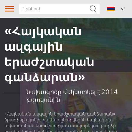
«Հայկական
ազգային
երաժշտական
գանձարան»
Երգի տիպը
Ժանր
նախագիծը մեկնարկել է 2014
թվականին
Ենթաժանր
Տարածաշրջան
«Հայկական ազգային երաժշտական գանձարան»
ծրագիրը սկսելու համար ընտրվեցին հայկական
ավանդական երաժշտության ասպարեզում բարձր
Հեղինակ
որակավորում ունեցող մասնագետներ, ընտրվեցին