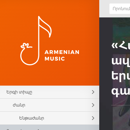
«Հ
ազ
եր
գա
Երգի տիպը
Ժանր
Ենթաժանր