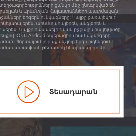
տեղծագործությունների ցանկի մեջ ընդգրկված են
րևելյան և Արևմտյան Հայաստանների պատմական
րջանների երգերն ու նվագները: Կայքը քառալեզու է՝
րևելահայերեն, արևմտահայերեն, անգլերեն և
ուսերեն։ Կայքը հասանելի է նաև բջջային հավելվածի
եսքով՝ IOS և Android օպերացիոն համակարգերի
ամար: Պորտալում յուրաքանչյուր երգի ուղեկցում է
ամապատասխան թեմատիկ նկարազարդումը:
Տեսադարան