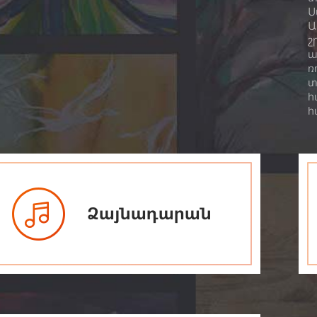
Ս
Ա
շ
ա
ռ
տ
հ
հ
Ձայնադարան