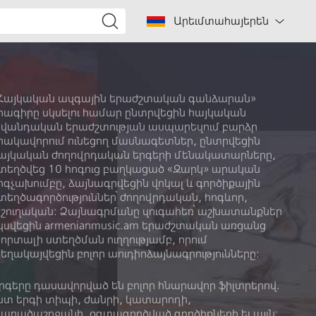
Արեւմտահայերեն
Հայկական ազգային երաժշտական գանձարան»
րագիրը սկսելու համար ընտրվեցին հայկական
վանդական երաժշտության ասպարեզում բարձր
րակավորում ունեցող մասնագետներ, ընտրվեցին
այկական ժողովրդական երգերի մենակատարները,
տեղծվեց 10 հոգուց բաղկացած «Զարկ» արական
րգչախումբը, ձայնագրվեցին վոկալ և գործիքային
տեղծագործություններ՝ ժողովրդական, հոգևոր,
շուղական: Ձայնագրմանը զուգահեռ՝ աշխատանքներ
կսվեցին armenianmusic.am երաժշտական առցանց
որտալի ստեղծման ուղղությամբ, որում
եղակայվեցին բոլոր աուդիոձայնագրությունները:
րգերը դասավորված են բոլոր հնարավոր ֆիլտրերով.
ստ երգի տիպի, ժանրի, կատարողի,
արածաշրջանի, օգտագործված գործիքների եւ այլն: