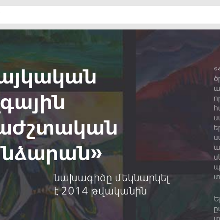
այկական
«
ծ
ա
գային
ո
հ
ս
աժշտական
ե
ս
նձարան»
ա
ս
պ
նախագիծը մեկնարկել
տ
է 2014 թվականին
Ե
ը
տ