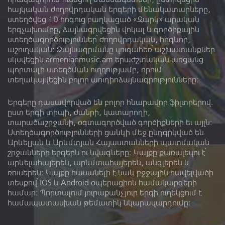
հայկական ժողովրդական երգերի մենակատարները,
Կատարող
ստեղծվեց 10 հոգուց բաղկացած «Զարկ» արական
երգչախումբը, ձայնագրվեցին վոկալ և գործիքային
ստեղծագործություններ՝ ժողովրդական, հոգևոր,
Արմինէ Եղիազարեան
աշուղական: Ձայնագրմանը զուգահեռ՝ աշխատանքներ
սկսվեցին armenianmusic.am երաժշտական առցանց
պորտալի ստեղծման ուղղությամբ, որում
Նուագարան
տեղակայվեցին բոլոր աուդիոձայնագրությունները:
Երգերը դասավորված են բոլոր հնարավոր ֆիլտրերով.
ըստ երգի տիպի, ժանրի, կատարողի,
տարածաշրջանի, օգտագործված գործիքների եւ այլն:
Ձայնադարան
Տեսադարան
Ստեղծագործությունների ցանկի մեջ ընդգրկված են
Արևելյան և Արևմտյան Հայաստանների պատմական
Մեր մասին
Գրադարան
շրջանների երգերն ու նվագները: Կայքը քառալեզու է՝
արևելահայերեն, արևմտահայերեն, անգլերեն և
Լիցենզիա
ռուսերեն։ Կայքը հասանելի է նաև բջջային հավելվածի
տեսքով՝ IOS և Android օպերացիոն համակարգերի
համար: Պորտալում յուրաքանչյուր երգի ուղեկցում է
համապատասխան թեմատիկ նկարազարդումը: