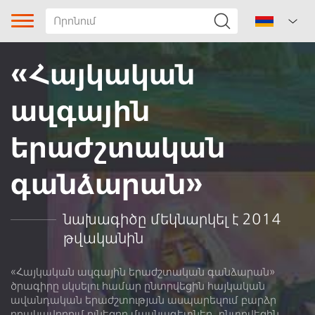
«Հայկական
ազգային
երաժշտական
գանձարան»
Երգի տիպը
Ժանր
նախագիծը մեկնարկել է 2014
թվականին
Ենթաժանր
Տարածաշրջան
«Հայկական ազգային երաժշտական գանձարան»
ծրագիրը սկսելու համար ընտրվեցին հայկական
ավանդական երաժշտության ասպարեզում բարձր
Հեղինակ
որակավորում ունեցող մասնագետներ, ընտրվեցին