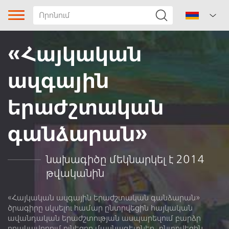
«Հայկական
ազգային
երաժշտական
գանձարան»
Երգի տիպը
Ժանր
նախագիծը մեկնարկել է 2014
թվականին
Ենթաժանր
Տարածաշրջան
«Հայկական ազգային երաժշտական գանձարան»
ծրագիրը սկսելու համար ընտրվեցին հայկական
ավանդական երաժշտության ասպարեզում բարձր
Հեղինակ
որակավորում ունեցող մասնագետներ, ընտրվեցին