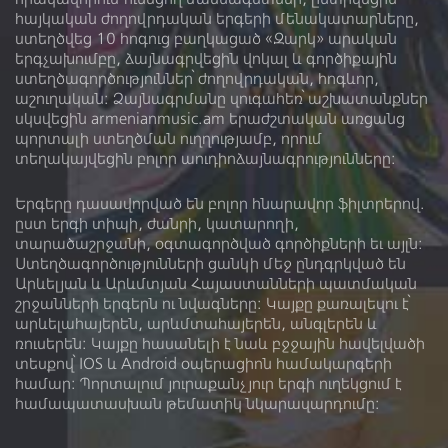
հայկական ժողովրդական երգերի մենակատարները,
Կատարող
ստեղծվեց 10 հոգուց բաղկացած «Զարկ» արական
երգչախումբը, ձայնագրվեցին վոկալ և գործիքային
ստեղծագործություններ՝ ժողովրդական, հոգևոր,
Սարգիս Բաղդասարեան
աշուղական: Ձայնագրմանը զուգահեռ՝ աշխատանքներ
սկսվեցին armenianmusic.am երաժշտական առցանց
պորտալի ստեղծման ուղղությամբ, որում
Նուագարան
տեղակայվեցին բոլոր աուդիոձայնագրությունները:
Երգերը դասավորված են բոլոր հնարավոր ֆիլտրերով.
ըստ երգի տիպի, ժանրի, կատարողի,
տարածաշրջանի, օգտագործված գործիքների եւ այլն:
Ձայնադարան
Տեսադարան
Ստեղծագործությունների ցանկի մեջ ընդգրկված են
Արևելյան և Արևմտյան Հայաստանների պատմական
Մեր մասին
Գրադարան
շրջանների երգերն ու նվագները: Կայքը քառալեզու է՝
արևելահայերեն, արևմտահայերեն, անգլերեն և
Լիցենզիա
ռուսերեն։ Կայքը հասանելի է նաև բջջային հավելվածի
տեսքով՝ IOS և Android օպերացիոն համակարգերի
համար: Պորտալում յուրաքանչյուր երգի ուղեկցում է
համապատասխան թեմատիկ նկարազարդումը: