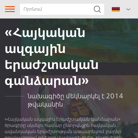
«Հայկական
ազգային
երաժշտական
գանձարան»
Երգի տիպը
Ժանր
նախագիծը մեկնարկել է 2014
թվականին
Ենթաժանր
Տարածաշրջան
«Հայկական ազգային երաժշտական գանձարան»
ծրագիրը սկսելու համար ընտրվեցին հայկական
ավանդական երաժշտության ասպարեզում բարձր
Կոտայք
որակավորում ունեցող մասնագետներ, ընտրվեցին