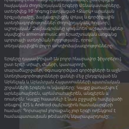
հայկական ժողովրդական երգերի մենակատարները,
ստեղծվեց 10 հոգուց բաղկացած «Զարկ» արական
Հեղինակ
երգչախումբը, ձայնագրվեցին վոկալ և գործիքային
ստեղծագործություններ՝ ժողովրդական, հոգևոր,
Կատարող
աշուղական: Ձայնագրմանը զուգահեռ՝ աշխատանքներ
սկսվեցին armenianmusic.am երաժշտական առցանց
պորտալի ստեղծման ուղղությամբ, որում
Նուագարան
տեղակայվեցին բոլոր աուդիոձայնագրությունները:
Երգերը դասավորված են բոլոր հնարավոր ֆիլտրերով.
ըստ երգի տիպի, ժանրի, կատարողի,
տարածաշրջանի, օգտագործված գործիքների եւ այլն:
Ձայնադարան
Տեսադարան
Ստեղծագործությունների ցանկի մեջ ընդգրկված են
Արևելյան և Արևմտյան Հայաստանների պատմական
Մեր մասին
Գրադարան
շրջանների երգերն ու նվագները: Կայքը քառալեզու է՝
արևելահայերեն, արևմտահայերեն, անգլերեն և
Լիցենզիա
ռուսերեն։ Կայքը հասանելի է նաև բջջային հավելվածի
տեսքով՝ IOS և Android օպերացիոն համակարգերի
համար: Պորտալում յուրաքանչյուր երգի ուղեկցում է
համապատասխան թեմատիկ նկարազարդումը: