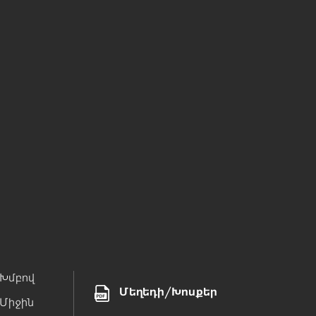
Հալել եմ եղը
ն
«Ակունք» ազգագրական համոյթ
Խմբով
Մեղեդի/Խոսքեր
Միջին