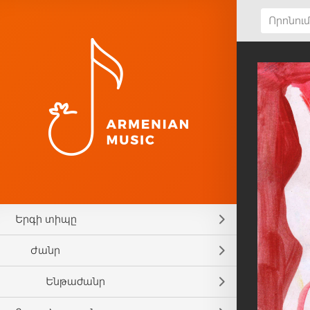
Ձայ
Երգի տիպը
Ժանր
Իմ խո
Ենթաժանր