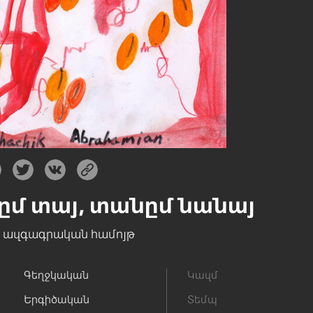
մո
Իմ խորոտիկ եար
ըմ տայ, տանըմ նանայ
«Ակունք» ազգագրական համոյթ
Սարգիս Բաղդասարեա
» ազգագրական համոյթ
Գեղջկական
Կազմ
Երգիծական
Տեմպ