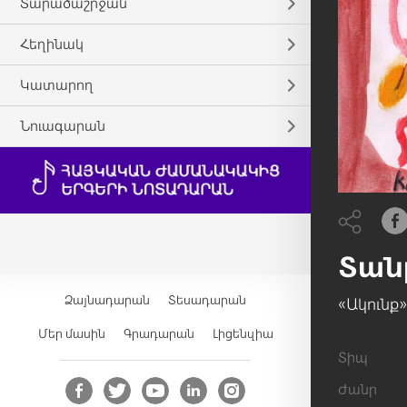
Տարածաշրջան
Հեղինակ
Կատարող
Նուագարան
Եարի
Տան
Ձայնադարան
Տեսադարան
«Ակունք
Մեր մասին
Գրադարան
Լիցենզիա
Տիպ
Ժանր