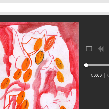
նադարան
00:00
րոտիկ եար
Բոշ պազրկեան
«Ակունք» ազգագրական համոյթ