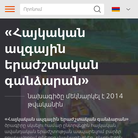
«Հայկական
ազգային
երաժշտական
գանձարան»
Երգի տիպը
Ժանր
նախագիծը մեկնարկել է 2014
թվականին
Ենթաժանր
Տարածաշրջան
«Հայկական ազգային երաժշտական գանձարան»
ծրագիրը սկսելու համար ընտրվեցին հայկական
ավանդական երաժշտության ասպարեզում բարձր
Հեղինակ
որակավորում ունեցող մասնագետներ, ընտրվեցին