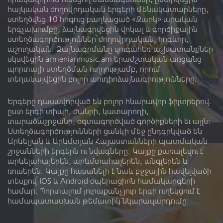
հայկական ժողովրդական երգերի մենակատարները,
Կատարող
ստեղծվեց 10 հոգուց բաղկացած «Զարկ» արական
երգչախումբը, ձայնագրվեցին վոկալ և գործիքային
ստեղծագործություններ՝ ժողովրդական, հոգևոր,
Լուսինե Ազարյան
աշուղական: Ձայնագրմանը զուգահեռ՝ աշխատանքներ
սկսվեցին armenianmusic.am երաժշտական առցանց
պորտալի ստեղծման ուղղությամբ, որում
Գործիք
տեղակայվեցին բոլոր աուդիոձայնագրությունները:
Երգերը դասավորված են բոլոր հնարավոր ֆիլտրերով.
ըստ երգի տիպի, ժանրի, կատարողի,
տարածաշրջանի, օգտագործված գործիքների եւ այլն:
Ձայնադարան
Տեսադարան
Ստեղծագործությունների ցանկի մեջ ընդգրկված են
Արևելյան և Արևմտյան Հայաստանների պատմական
Մեր մասին
Գրադարան
շրջանների երգերն ու նվագները: Կայքը քառալեզու է՝
արևելահայերեն, արևմտահայերեն, անգլերեն և
Լիցենզիա
ռուսերեն։ Կայքը հասանելի է նաև բջջային հավելվածի
տեսքով՝ IOS և Android օպերացիոն համակարգերի
համար: Պորտալում յուրաքանչյուր երգի ուղեկցում է
համապատասխան թեմատիկ նկարազարդումը: