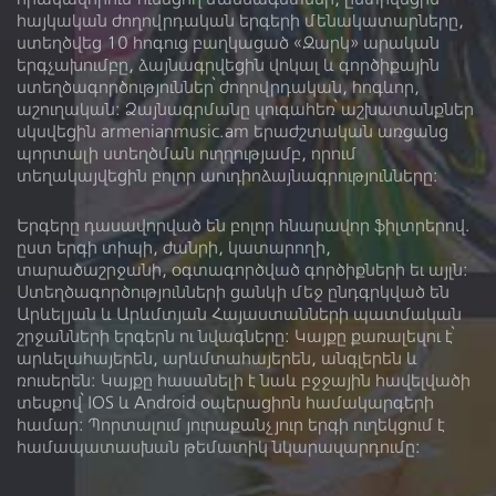
հայկական ժողովրդական երգերի մենակատարները,
Կատարող
ստեղծվեց 10 հոգուց բաղկացած «Զարկ» արական
երգչախումբը, ձայնագրվեցին վոկալ և գործիքային
ստեղծագործություններ՝ ժողովրդական, հոգևոր,
Լուսինե Վարդանյան
աշուղական: Ձայնագրմանը զուգահեռ՝ աշխատանքներ
սկսվեցին armenianmusic.am երաժշտական առցանց
պորտալի ստեղծման ուղղությամբ, որում
Գործիք
տեղակայվեցին բոլոր աուդիոձայնագրությունները:
Երգերը դասավորված են բոլոր հնարավոր ֆիլտրերով.
ըստ երգի տիպի, ժանրի, կատարողի,
տարածաշրջանի, օգտագործված գործիքների եւ այլն:
Ձայնադարան
Տեսադարան
Ստեղծագործությունների ցանկի մեջ ընդգրկված են
Արևելյան և Արևմտյան Հայաստանների պատմական
Մեր մասին
Գրադարան
շրջանների երգերն ու նվագները: Կայքը քառալեզու է՝
արևելահայերեն, արևմտահայերեն, անգլերեն և
Լիցենզիա
ռուսերեն։ Կայքը հասանելի է նաև բջջային հավելվածի
տեսքով՝ IOS և Android օպերացիոն համակարգերի
համար: Պորտալում յուրաքանչյուր երգի ուղեկցում է
համապատասխան թեմատիկ նկարազարդումը: