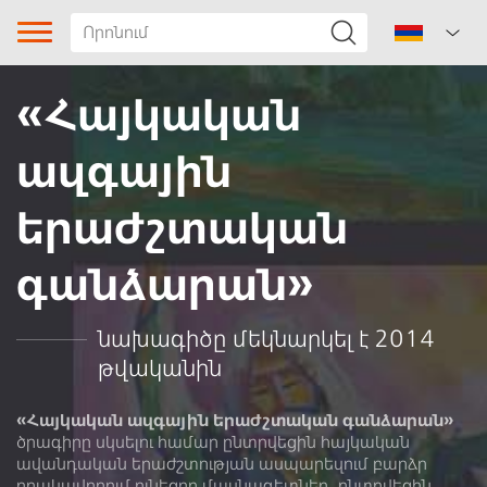
«Հայկական
ազգային
երաժշտական
գանձարան»
Երգի տիպը
Ժանր
նախագիծը մեկնարկել է 2014
թվականին
Ենթաժանր
Տարածաշրջան
«Հայկական ազգային երաժշտական գանձարան»
ծրագիրը սկսելու համար ընտրվեցին հայկական
ավանդական երաժշտության ասպարեզում բարձր
Հեղինակ
որակավորում ունեցող մասնագետներ, ընտրվեցին