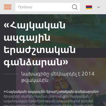
«Հայկական
ազգային
երաժշտական
գանձարան»
Երգի տիպը
Ժանր
նախագիծը մեկնարկել է 2014
թվականին
Ենթաժանր
Տարածաշրջան
«Հայկական ազգային երաժշտական գանձարան»
ծրագիրը սկսելու համար ընտրվեցին հայկական
ավանդական երաժշտության ասպարեզում բարձր
Հեղինակ
որակավորում ունեցող մասնագետներ, ընտրվեցին