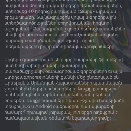
հայկական ժողովրդական երգերի մենակատարները,
Խաչատուր Տարոնացի, XIII դար
ստեղծվեց 10 հոգուց բաղկացած «Զարկ» արական
երգչախումբը, ձայնագրվեցին վոկալ և գործիքային
ստեղծագործություններ՝ ժողովրդական, հոգևոր,
Կատարող
աշուղական: Ձայնագրմանը զուգահեռ՝ աշխատանքներ
սկսվեցին armenianmusic.am երաժշտական առցանց
պորտալի ստեղծման ուղղությամբ, որում
Գործիք
տեղակայվեցին բոլոր աուդիոձայնագրությունները:
Երգերը դասավորված են բոլոր հնարավոր ֆիլտրերով.
ըստ երգի տիպի, ժանրի, կատարողի,
տարածաշրջանի, օգտագործված գործիքների եւ այլն:
Ձայնադարան
Տեսադարան
Ստեղծագործությունների ցանկի մեջ ընդգրկված են
Արևելյան և Արևմտյան Հայաստանների պատմական
Մեր մասին
Գրադարան
շրջանների երգերն ու նվագները: Կայքը քառալեզու է՝
արևելահայերեն, արևմտահայերեն, անգլերեն և
Լիցենզիա
ռուսերեն։ Կայքը հասանելի է նաև բջջային հավելվածի
տեսքով՝ IOS և Android օպերացիոն համակարգերի
համար: Պորտալում յուրաքանչյուր երգի ուղեկցում է
համապատասխան թեմատիկ նկարազարդումը: