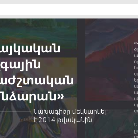
այկական
«
ծ
ա
գային
ո
հ
ս
աժշտական
ե
ս
նձարան»
ա
ս
պ
նախագիծը մեկնարկել
տ
է 2014 թվականին
Ե
ը
տ