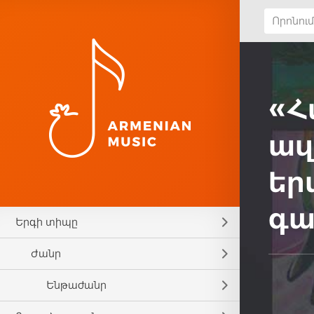
«Հ
ազ
եր
գա
Երգի տիպը
Ժանր
Ենթաժանր