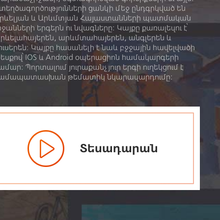
տեղծագործությունների ցանկի մեջ ընդգրկված են
րևելյան և Արևմտյան Հայաստանների պատմական
րջանների երգերն ու նվագները: Կայքը քառալեզու է՝
րևելահայերեն, արևմտահայերեն, անգլերեն և
ուսերեն։ Կայքը հասանելի է նաև բջջային հավելվածի
եսքով՝ IOS և Android օպերացիոն համակարգերի
ամար: Պորտալում յուրաքանչյուր երգի ուղեկցում է
ամապատասխան թեմատիկ նկարազարդումը:
Տեսադարան