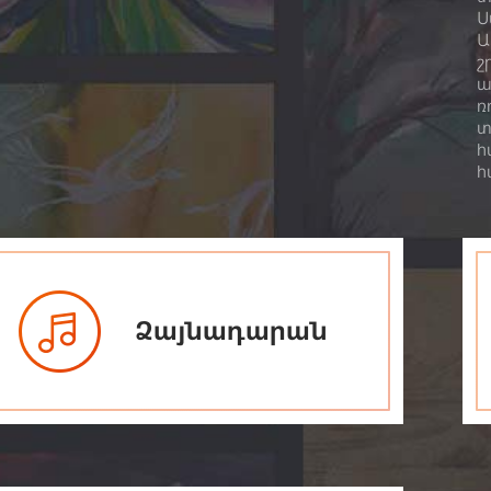
Ս
Ա
շ
ա
ռ
տ
հ
հ
Ձայնադարան