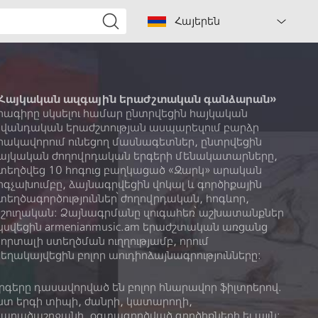
Հայերեն
Հայկական ազգային երաժշտական գանձարան»
րագիրը սկսելու համար ընտրվեցին հայկական
վանդական երաժշտության ասպարեզում բարձր
րակավորում ունեցող մասնագետներ, ընտրվեցին
այկական ժողովրդական երգերի մենակատարները,
տեղծվեց 10 հոգուց բաղկացած «Զարկ» արական
րգչախումբը, ձայնագրվեցին վոկալ և գործիքային
տեղծագործություններ՝ ժողովրդական, հոգևոր,
շուղական: Ձայնագրմանը զուգահեռ՝ աշխատանքներ
կսվեցին armenianmusic.am երաժշտական առցանց
որտալի ստեղծման ուղղությամբ, որում
եղակայվեցին բոլոր աուդիոձայնագրությունները:
րգերը դասավորված են բոլոր հնարավոր ֆիլտրերով.
ստ երգի տիպի, ժանրի, կատարողի,
արածաշրջանի, օգտագործված գործիքների եւ այլն: