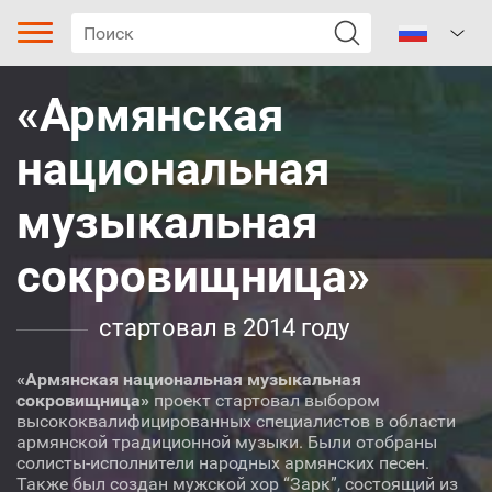
«Армянская
национальная
музыкальная
сокровищница»
Тип песни
Жанр
стартовал в 2014 году
Поджанр
«Армянская национальная музыкальная
сокровищница»
проект стартовал выбором
высококвалифицированных специалистов в области
Песня гадания
армянской традиционной музыки. Были отобраны
солисты-исполнители народных армянских песен.
Также был создан мужской хор “Зарк”, состоящий из