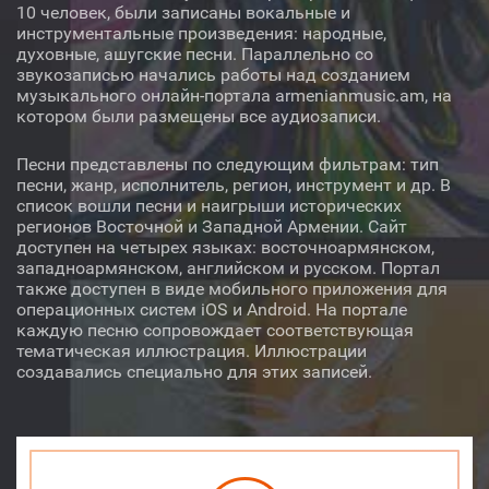
Регион
10 человек, были записаны вокальные и
инструментальные произведения: народные,
Автор
духовные, ашугские песни. Параллельно со
звукозаписью начались работы над созданием
музыкального онлайн-портала armenianmusic.am, на
Исполнитель
котором были размещены все аудиозаписи.
Инструмент
Песни представлены по следующим фильтрам: тип
песни, жанр, исполнитель, регион, инструмент и др. В
список вошли песни и наигрыши исторических
регионов Восточной и Западной Армении. Сайт
доступен на четырех языках: восточноармянском,
западноармянском, английском и русском. Портал
Аудио
Видео
О нас
также доступен в виде мобильного приложения для
операционных систем iOS и Android. На портале
Библиотека
Лицензия
каждую песню сопровождает соответствующая
тематическая иллюстрация. Иллюстрации
создавались специально для этих записей.