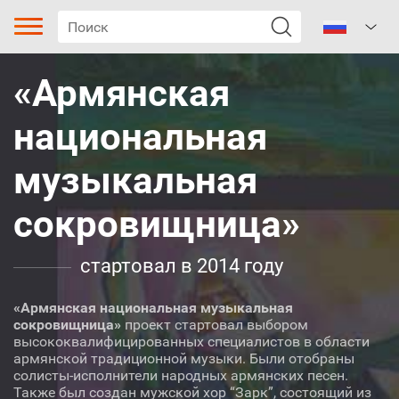
«Армянская
национальная
музыкальная
сокровищница»
Тип песни
Жанр
стартовал в 2014 году
Поджанр
«Армянская национальная музыкальная
сокровищница»
проект стартовал выбором
Регион
высококвалифицированных специалистов в области
армянской традиционной музыки. Были отобраны
солисты-исполнители народных армянских песен.
Автор
Также был создан мужской хор “Зарк”, состоящий из