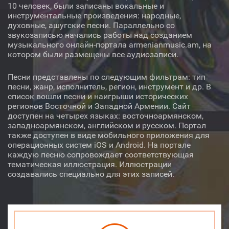
10 человек, были записаны вокальные и
Исполнитель
инструментальные произведения: народные,
духовные, ашугские песни. Параллельно со
звукозаписью начались работы над созданием
Артур Шахназарян
музыкального онлайн-портала armenianmusic.am, на
котором были размещены все аудиозаписи.
Инструмент
Песни представлены по следующим фильтрам: тип
песни, жанр, исполнитель, регион, инструмент и др. В
список вошли песни и наигрыши исторических
регионов Восточной и Западной Армении. Сайт
доступен на четырех языках: восточноармянском,
западноармянском, английском и русском. Портал
Аудио
Видео
О нас
также доступен в виде мобильного приложения для
операционных систем iOS и Android. На портале
Библиотека
Лицензия
каждую песню сопровождает соответствующая
тематическая иллюстрация. Иллюстрации
создавались специально для этих записей.