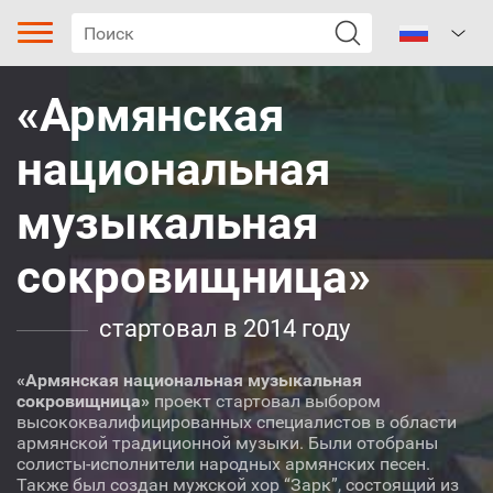
«Армянская
национальная
музыкальная
сокровищница»
Тип песни
Жанр
стартовал в 2014 году
Поджанр
«Армянская национальная музыкальная
сокровищница»
проект стартовал выбором
высококвалифицированных специалистов в области
Песня о резне
армянской традиционной музыки. Были отобраны
солисты-исполнители народных армянских песен.
Также был создан мужской хор “Зарк”, состоящий из