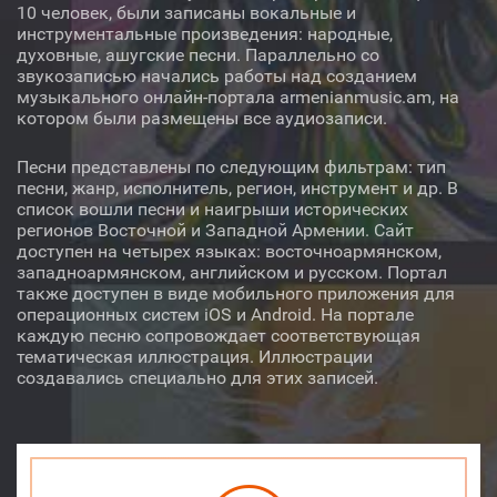
Регион
10 человек, были записаны вокальные и
инструментальные произведения: народные,
Автор
духовные, ашугские песни. Параллельно со
звукозаписью начались работы над созданием
музыкального онлайн-портала armenianmusic.am, на
Исполнитель
котором были размещены все аудиозаписи.
Инструмент
Песни представлены по следующим фильтрам: тип
песни, жанр, исполнитель, регион, инструмент и др. В
список вошли песни и наигрыши исторических
регионов Восточной и Западной Армении. Сайт
доступен на четырех языках: восточноармянском,
западноармянском, английском и русском. Портал
Аудио
Видео
О нас
также доступен в виде мобильного приложения для
операционных систем iOS и Android. На портале
Библиотека
Лицензия
каждую песню сопровождает соответствующая
тематическая иллюстрация. Иллюстрации
создавались специально для этих записей.