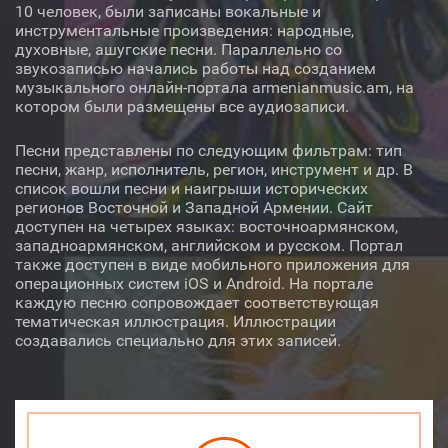
10 человек, были записаны вокальные и
инструментальные произведения: народные,
Автор
духовные, ашугские песни. Параллельно со
звукозаписью начались работы над созданием
музыкального онлайн-портала armenianmusic.am, на
Исполнитель
котором были размещены все аудиозаписи.
Инструмент
Песни представлены по следующим фильтрам: тип
песни, жанр, исполнитель, регион, инструмент и др. В
список вошли песни и наигрыши исторических
регионов Восточной и Западной Армении. Сайт
доступен на четырех языках: восточноармянском,
западноармянском, английском и русском. Портал
Аудио
Видео
О нас
также доступен в виде мобильного приложения для
операционных систем iOS и Android. На портале
Библиотека
Лицензия
каждую песню сопровождает соответствующая
тематическая иллюстрация. Иллюстрации
создавались специально для этих записей.