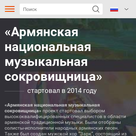
«Армянская
национальная
музыкальная
сокровищница»
Тип песни
Жанр
стартовал в 2014 году
Поджанр
«Армянская национальная музыкальная
сокровищница»
проект стартовал выбором
Регион
высококвалифицированных специалистов в области
армянской традиционной музыки. Были отобраны
солисты-исполнители народных армянских песен.
Кесаб
Также был создан мужской хор “Зарк”, состоящий из