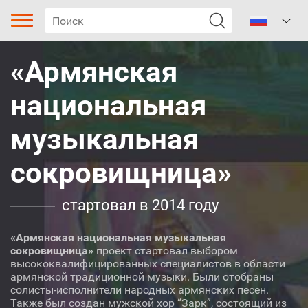
«Армянская
национальная
музыкальная
сокровищница»
Тип песни
Жанр
стартовал в 2014 году
Поджанр
«Армянская национальная музыкальная
сокровищница»
проект стартовал выбором
Регион
высококвалифицированных специалистов в области
армянской традиционной музыки. Были отобраны
солисты-исполнители народных армянских песен.
Бутания
Также был создан мужской хор “Зарк”, состоящий из