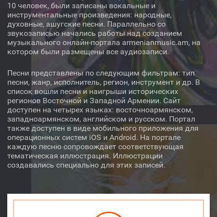
10 человек, были записаны вокальные и
инструментальные произведения: народные,
Автор
духовные, ашугские песни. Параллельно со
звукозаписью начались работы над созданием
музыкального онлайн-портала armenianmusic.am, на
Исполнитель
котором были размещены все аудиозаписи.
Инструмент
Песни представлены по следующим фильтрам: тип
песни, жанр, исполнитель, регион, инструмент и др. В
список вошли песни и наигрыши исторических
регионов Восточной и Западной Армении. Сайт
доступен на четырех языках: восточноармянском,
западноармянском, английском и русском. Портал
Аудио
Видео
О нас
также доступен в виде мобильного приложения для
операционных систем iOS и Android. На портале
Библиотека
Лицензия
каждую песню сопровождает соответствующая
тематическая иллюстрация. Иллюстрации
создавались специально для этих записей.