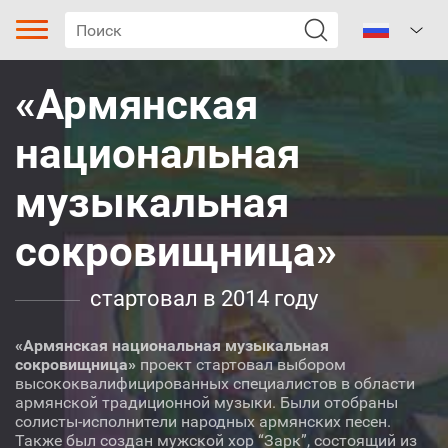
«Армянская
национальная
музыкальная
сокровищница»
Тип песни
Жанр
стартовал в 2014 году
Поджанр
«Армянская национальная музыкальная
сокровищница»
проект стартовал выбором
Регион
высококвалифицированных специалистов в области
армянской традиционной музыки. Были отобраны
солисты-исполнители народных армянских песен.
Автор
Также был создан мужской хор “Зарк”, состоящий из