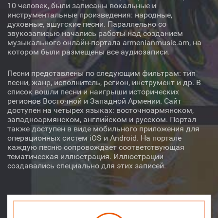
10 человек, были записаны вокальные и
Исполнитель
инструментальные произведения: народные,
духовные, ашугские песни. Параллельно со
звукозаписью начались работы над созданием
Арсен Амбарян
музыкального онлайн-портала armenianmusic.am, на
котором были размещены все аудиозаписи.
Лусинэ Тороян
Песни представлены по следующим фильтрам: тип
Инструмент
песни, жанр, исполнитель, регион, инструмент и др. В
список вошли песни и наигрыши исторических
регионов Восточной и Западной Армении. Сайт
доступен на четырех языках: восточноармянском,
западноармянском, английском и русском. Портал
также доступен в виде мобильного приложения для
Аудио
Видео
О нас
операционных систем iOS и Android. На портале
каждую песню сопровождает соответствующая
Библиотека
Лицензия
тематическая иллюстрация. Иллюстрации
создавались специально для этих записей.