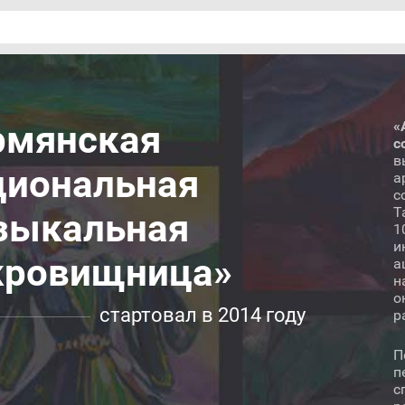
рмянская
«
с
в
циональная
а
с
Т
зыкальная
1
и
кровищница»
а
н
о
стартовал в 2014 году
р
П
п
с