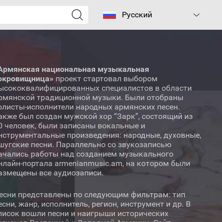
Русский
Армянская национальная музыкальная
окровищница»
проект стартовал выбором
ысококвалифицированных специалистов в области
рмянской традиционной музыки. Были отобраны
олисты-исполнители народных армянских песен.
акже был создан мужской хор “Зарк”, состоящий из
0 человек, были записаны вокальные и
нструментальные произведения: народные, духовные,
шугские песни. Параллельно со звукозаписью
ачались работы над созданием музыкального
нлайн-портала armenianmusic.am, на котором были
азмещены все аудиозаписи.
есни представлены по следующим фильтрам: тип
есни, жанр, исполнитель, регион, инструмент и др. В
писок вошли песни и наигрыши исторических