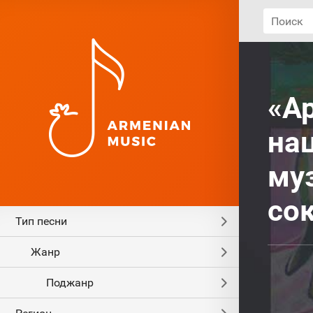
«А
на
му
со
Тип песни
Жанр
Поджанр