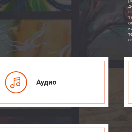
р
д
з
т
о
к
т
с
Аудио