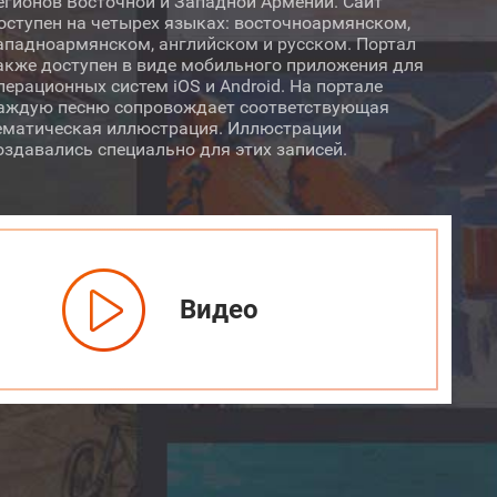
егионов Восточной и Западной Армении. Сайт
оступен на четырех языках: восточноармянском,
ападноармянском, английском и русском. Портал
акже доступен в виде мобильного приложения для
перационных систем iOS и Android. На портале
аждую песню сопровождает соответствующая
ематическая иллюстрация. Иллюстрации
оздавались специально для этих записей.
Видео