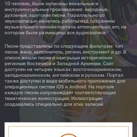
Регион
10 человек, были записаны вокальные и
инструментальные произведения: народные,
Автор
духовные, ашугские песни. Параллельно со
звукозаписью начались работы над созданием
музыкального онлайн-портала armenianmusic.am, на
Исполнитель
котором были размещены все аудиозаписи.
Инструмент
Песни представлены по следующим фильтрам: тип
песни, жанр, исполнитель, регион, инструмент и др. В
список вошли песни и наигрыши исторических
регионов Восточной и Западной Армении. Сайт
доступен на четырех языках: восточноармянском,
западноармянском, английском и русском. Портал
Аудио
Видео
О нас
также доступен в виде мобильного приложения для
операционных систем iOS и Android. На портале
Библиотека
Лицензия
каждую песню сопровождает соответствующая
тематическая иллюстрация. Иллюстрации
создавались специально для этих записей.