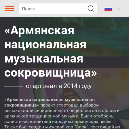
«Армянская
национальная
музыкальная
сокровищница»
Тип песни
Жанр
стартовал в 2014 году
«Армянская национальная музыкальная
Кароз
сокровищница»
проект стартовал выбором
высококвалифицированных специалистов в области
армянской традиционной музыки. Были отобраны
Поджанр
солисты-исполнители народных армянских песен.
Также был создан мужской хор “Зарк”, состоящий из