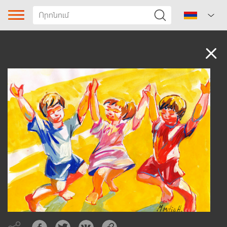
Ձայնադարան
Երգի տիպը
Ժանր
Ենթաժանր
Տարածաշրջան
Հեղինակ