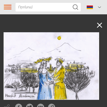
Ձայնադարան
Երգի տիպը
Ժանր
Ենթաժանր
Տարածաշրջան
Հեղինակ