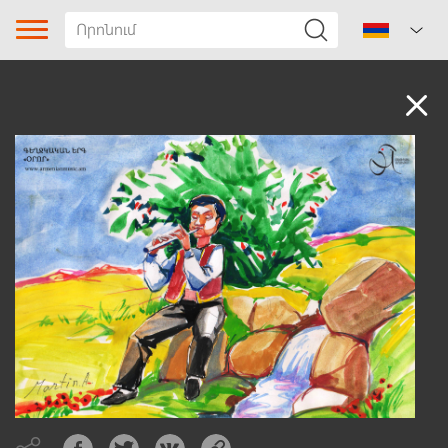
Ձայնադարան
Երգի տիպը
Ժանր
Ենթաժանր
Տարածաշրջան
Հեղինակ