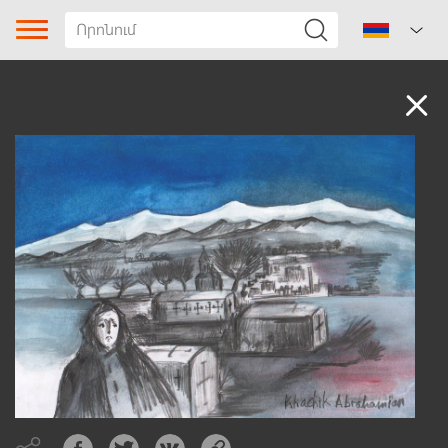
Ձայնադարան
Երգի տիպը
Ժանր
Ենթաժանր
Տարածաշրջան
Հեղինակ