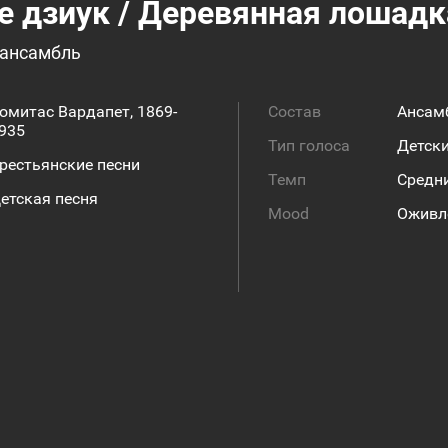
е дзиук / Деревянная лошадк
 ансамбль
омитас Вардапет, 1869-
Состав
Ансам
935
Тип голоса
Детск
рестьянские песни
Темп
Средн
етская песня
Mood
Оживл
Этнографический ансамбль "Акунк"
Саргис Багдасарян