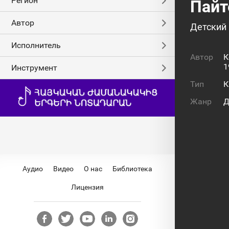
Регион
Пайт
Автор
Детский
Исполнитель
Автор
К
1
Инструмент
Тип
К
Жанр
Д
Яримо
Аудио
Видео
О нас
Библиотека
Лицензия