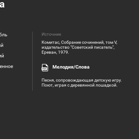
а
бль
Источник
Комитас, Собрание сочинений, том V,
ий
издательство "Советский писатель",
Ереван, 1979.
ий
енное
Мелодия/Слова
Песня, сопровождающая детскую игру.
Поют, играя с деревянной лошадкой.
Им хоротик яр / Моя милая, пригожая
Алел ем егə / Растопила я масло
Этнографический ансамбль "Акунк"