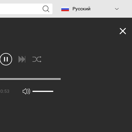
Русский
0:53
Бош базргян / Коробейник
Лен туп у канач терев / Широкий куст, зеленый лист
Этнографический ансамбль "Акунк"
Этнографический ансамбль "Акунк"