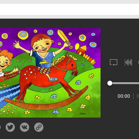
о
00:00
0
Им хоротик яр / Моя милая, пригожая
Этнографический ансамбль "Акунк"