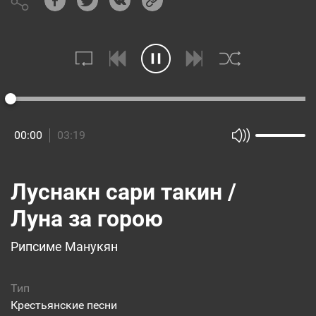
Им хоротик яр / Моя милая, пригожая
Исполнитель
Этнографический ансамбль "Акунк"
Инструмент
00:00
03:19
Аудио
Видео
О нас
Библиотека
Лицензия
Луснакн сари такин /
Луна за горою
Бош базргян / Коробейник
Рипсиме Манукян
Этнографический ансамбль "Акунк"
Тип
Крестьянские песни