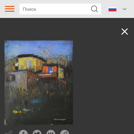
Аудио
Тип песни
Жанр
Поджанр
Регион
Автор